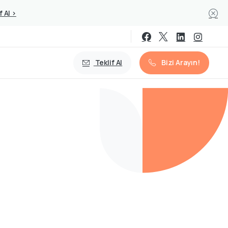
f Al >
Teklif Al
Bizi Arayın!