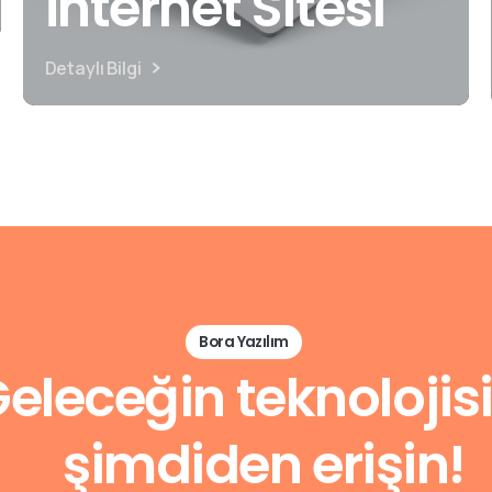
İnternet Sitesi
Detaylı Bilgi
Bora Yazılım
eleceğin teknolojis
şimdiden erişin!