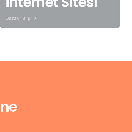
İnternet Sitesi
Detaylı Bilgi
ine