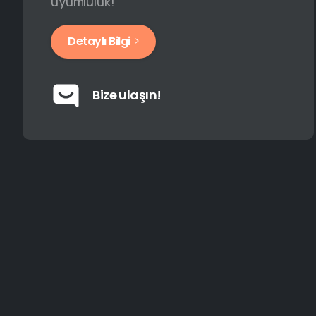
uyumluluk!
Detaylı Bilgi
Bize ulaşın!