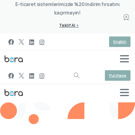
E-ticaret sistemlerimizde %20 indirim fırsatını
kaçırmayın!
Teklif Al >
English
Purchase