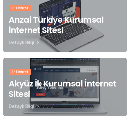
E-Ticaret
Anzai Türkiye Kurumsal
İnternet Sitesi
Detaylı Bilgi
E-Ticaret
Akyüz İk Kurumsal İnternet
Sitesi
Detaylı Bilgi