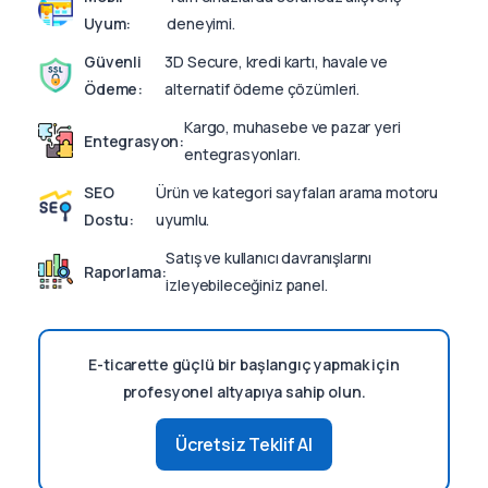
Uyum:
deneyimi.
Güvenli
3D Secure, kredi kartı, havale ve
Ödeme:
alternatif ödeme çözümleri.
Kargo, muhasebe ve pazar yeri
Entegrasyon:
entegrasyonları.
SEO
Ürün ve kategori sayfaları arama motoru
Dostu:
uyumlu.
Satış ve kullanıcı davranışlarını
Raporlama:
izleyebileceğiniz panel.
E-ticarette güçlü bir başlangıç yapmak için
profesyonel altyapıya sahip olun.
Ücretsiz Teklif Al