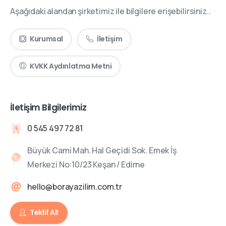
Aşağıdaki alandan şirketimiz ile bilgilere erişebilirsiniz..
Kurumsal
İletişim
KVKK Aydınlatma Metni
İletişim Bilgilerimiz
0 545 497 72 81
Büyük Cami Mah. Hal Geçidi Sok. Emek İş
Merkezi No:10/23 Keşan / Edirne
hello@borayazilim.com.tr
Teklif Al!