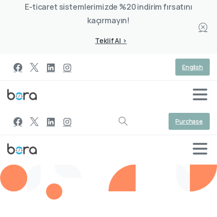
E-ticaret sistemlerimizde %20 indirim fırsatını
kaçırmayın!
Teklif Al >
English
Purchase