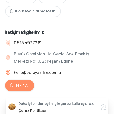
KVKK Aydınlatma Metni
İletişim Bilgilerimiz
0 545 497 72 81
Büyük Cami Mah. Hal Geçidi Sok. Emek İş
Merkezi No:10/23 Keşan / Edirne
hello@borayazilim.com.tr
Teklif Al!
Daha iyi bir deneyim için çerez kullanıyoruz.
Bora Yazılım2026 © All rights reserved
Çerez Politikası