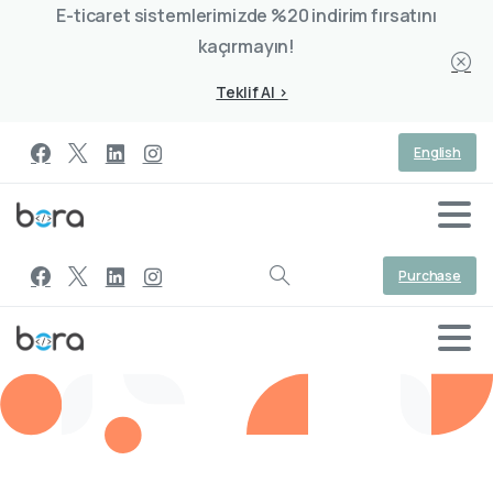
E-ticaret sistemlerimizde %20 indirim fırsatını
kaçırmayın!
Teklif Al >
English
Purchase