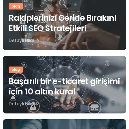
blog
Rakiplerinizi Geride Bırakın!
Etkili SEO Stratejileri
Detaylı Bilgi
blog
Başarılı bir e-ticaret girişimi
için 10 altın kural
Detaylı Bilgi